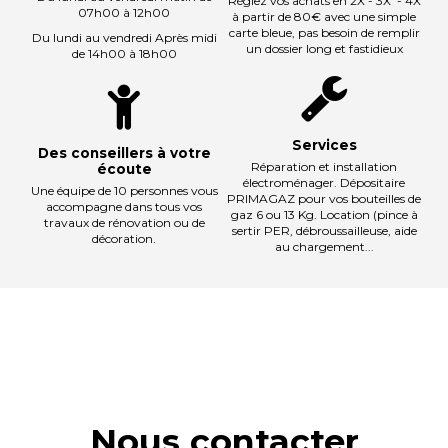
Réglez vos achats en 2X - 3X - 4X
07h00 à 12h00
à partir de 80€ avec une simple
carte bleue, pas besoin de remplir
Du lundi au vendredi Après midi
un dossier long et fastidieux
de 14h00 à 18h00
Services
Des conseillers à votre
Réparation et installation
écoute
électroménager. Dépositaire
Une équipe de 10 personnes vous
PRIMAGAZ pour vos bouteilles de
accompagne dans tous vos
gaz 6 ou 13 Kg. Location (pince à
travaux de rénovation ou de
sertir PER, débroussailleuse, aide
décoration.
au chargement...
Nous contacter